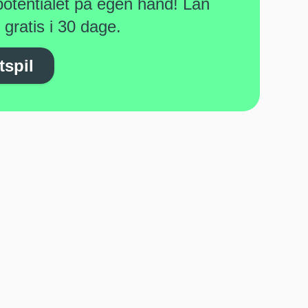
otentialet på egen hånd! Lån
l gratis i 30 dage.
tspil