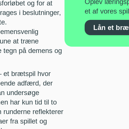
Oplev læringsp
orløbet og for at
et af vores spi
ages i beslutninger,
te.
Lån et bræ
 demensvenlig
ne at træne
de tegn på demens og
et brætspil hvor
gende adfærd, der
kan undersøge
n har kun tid til to
 runderne reflekterer
er fra spillet og