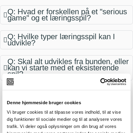
Q: Hvad er forskellen på et "serious
game" og et læringsspil?
Q: Hvilke typer læringsspil kan I
udvikle?
Q: Skal alt udvikles fra bunden, eller
kan vi starte med et eksisterende
spil?
Læringseffekt & Strategi
Denne hjemmeside bruger cookies
Vi bruger cookies til at tilpasse vores indhold, til at vise
Q: Hvorfor virker spilbaseret
dig funktioner til sociale medier og til at analysere vores
læring bedre end traditionel
undervisning til
trafik. Vi deler også oplysninger om din brug af vores