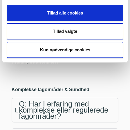
Tillad alle cookies
Q: Hvad koster det at få
udviklet et skræddersyet
læringsspil?
Tillad valgte
Q: Kan jeres løsninger rulles
Kun nødvendige cookies
ud internationalt?
Praktik, Økonomi & IT
Komplekse fagområder & Sundhed
Q: Har I erfaring med
komplekse eller regulerede
fagområder?