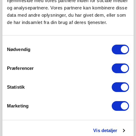
organisationsudvikling?
hjemmeside med vores partnere inden for sociale medier
og analysepartnere. Vores partnere kan kombinere disse
data med andre oplysninger, du har givet dem, eller som
Q: Hvordan skaber et
de har indsamlet fra din brug af deres tjenester.
læringsspil psykologisk
tryghed i et team?
Samtykkevalg
Nødvendig
Q: Hvordan ser et typisk
forløb ud – fra første møde til
færdigt spil?
Præferencer
Statistik
Q: Kræver jeres spil en
ekstern konsulent for at blive
Marketing
faciliteret?
Q: Hvordan afvikler I jeres
Vis detaljer
digitale spil teknisk?