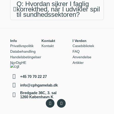
Q: Hvordan sikrer I faglig
korrekthed, når I udvikler spil
til sundhedssektoren?
Info
Kontakt
I Verden
Privatlivspolitik
Kontakt
Casebibliotek
Databehandling
FAQ
Handelsbetingelser
Anvendelse
NorDigHE
Artikler
+45 70 70 22 27
info@cphgamelab.dk
Bredgade 36C, 3. sal
1260 København K