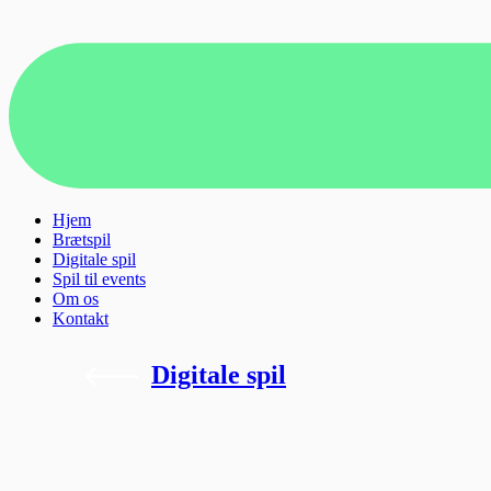
Hjem
Brætspil
Digitale spil
Spil til events
Om os
Kontakt
Digitale spil