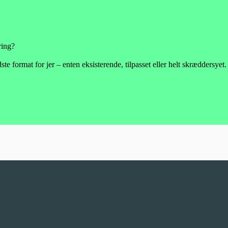
ring?
te format for jer – enten eksisterende, tilpasset eller helt skræddersyet.