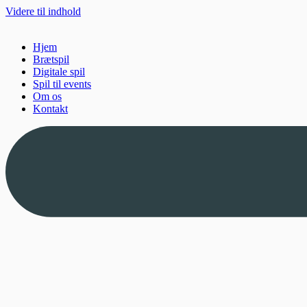
Videre til indhold
Hjem
Brætspil
Digitale spil
Spil til events
Om os
Kontakt