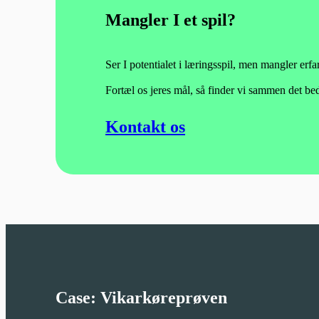
Mangler I et spil?
Ser I potentialet i læringsspil, men mangler erfa
Fortæl os jeres mål, så finder vi sammen det beds
Kontakt os
Case: Vikarkøreprøven