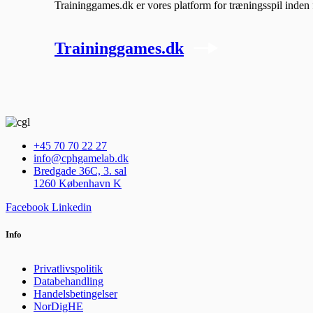
Traininggames.dk er vores platform for træningsspil inden 
Traininggames.dk
+45 70 70 22 27
info@cphgamelab.dk
Bredgade 36C, 3. sal
1260 København K
Facebook
Linkedin
Info
Privatlivspolitik
Databehandling
Handelsbetingelser
NorDigHE