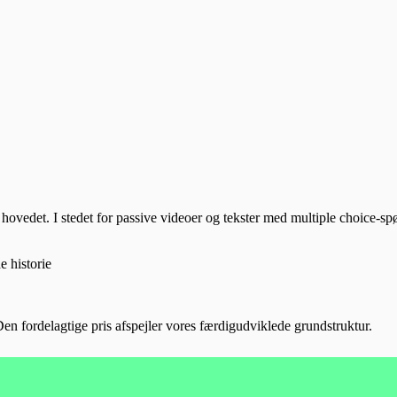
il
 hovedet. I stedet for passive videoer og tekster med multiple choice-s
 historie
n fordelagtige pris afspejler vores færdigudviklede grundstruktur.