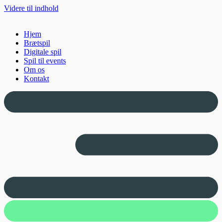
Videre til indhold
Hjem
Brætspil
Digitale spil
Spil til events
Om os
Kontakt