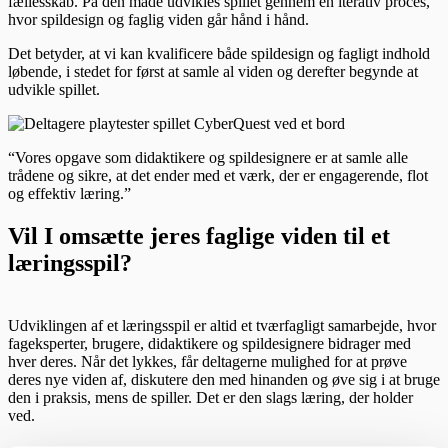
fællesskab. På den måde udvikles spillet gennem en iterativ proces,
hvor spildesign og faglig viden går hånd i hånd.
Det betyder, at vi kan kvalificere både spildesign og fagligt indhold
løbende, i stedet for først at samle al viden og derefter begynde at
udvikle spillet.
“Vores opgave som didaktikere og spildesignere er at samle alle
trådene og sikre, at det ender med et værk, der er engagerende, flot
og effektiv læring.”
Vil I omsætte jeres faglige viden til et
læringsspil?
Udviklingen af et læringsspil er altid et tværfagligt samarbejde, hvor
fageksperter, brugere, didaktikere og spildesignere bidrager med
hver deres. Når det lykkes, får deltagerne mulighed for at prøve
deres nye viden af, diskutere den med hinanden og øve sig i at bruge
den i praksis, mens de spiller. Det er den slags læring, der holder
ved.