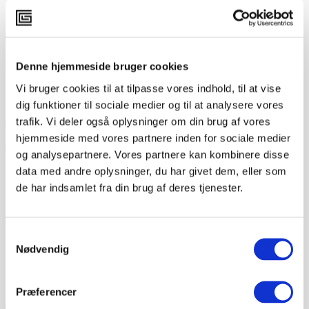
Kontakt os
+45 70 70 22 27
Denne hjemmeside bruger cookies
info@cphgamelab.dk
Bredgade 36C, 3. sal
Vi bruger cookies til at tilpasse vores indhold, til at vise
1260 København K
dig funktioner til sociale medier og til at analysere vores
trafik. Vi deler også oplysninger om din brug af vores
Facebook
Linkedin
hjemmeside med vores partnere inden for sociale medier
Info
og analysepartnere. Vores partnere kan kombinere disse
data med andre oplysninger, du har givet dem, eller som
Privatlivspolitik
de har indsamlet fra din brug af deres tjenester.
Databehandling
Handelsbetingelser
NorDigHE
Samtykkevalg
Privatlivspolitik
Nødvendig
Databehandling
Handelsbetingelser
NorDigHE
Præferencer
Kontakt