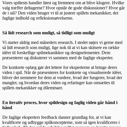
Vores spiltests handler først og fremmest om at blive klogere. Hvilke
valg træffer deltagerne? Hvor opstår de gode diskussioner? Hvor går
de i stå? Den viden bruger vi til at justere spillets mekanikker, det
faglige indhold og refleksionsøvelserne.
Så lidt research som muligt, så tidligt som muligt
Vi starter aldrig med måneders research. I stedet nøjes vi gerne med
så lidt research som muligt, lige nok til at vi kan skitsere en række
idéer til forskellige spilmekanikker og designelementer. Dem
præsenterer og diskuterer vi sammen med de faglige eksperter.
De konkrete oplæg gør det lettere for eksperterne at bringe deres
viden i spil. Når de præsenteres for konkrete og visualiserede idéer,
bliver det nemmere for dem at vurdere, hvad der fungerer, hvad der
mangler, og hvordan deres viden og erfaringer kan omsættes til
spillets mekanikker og dilemmaer.
En iterativ proces, hvor spildesign og faglig viden går hånd i
hånd
De faglige eksperters feedback danner grundlag for, at vi kan
kvalificere og udbygge spilkoncepterne, som så igen kvalificeres i