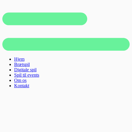
Hjem
Brætspil
Digitale spil
Spil til events
Om os
Kontakt
Fra dyb faglig viden
til engagerende spil