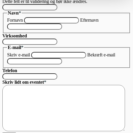
Dette felt er til validering og bør ikke ændres.
Navn
*
Fornavn
Efternavn
Virksomhed
E-mail
*
Skriv e-mail
Bekræft e-mail
Telefon
Skriv lidt om eventet
*