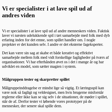
Vi er specialister i at lave spil ud af
andres viden
Vi er specialister i at lave spil ud af andre menneskers viden. Faktisk
laver vi næsten udelukkende spil i tæt samarbejde med folk med dyb
erfaring inden for det emne, som spillet handler om. I nogle
projekter er det kunden selv. I andre er det eksterne fageksperter.
Det kan være sin sag at skabe et både kreativt og effektivt
samarbejde mellem folk med vidt forskellige fagligheder på tværs af
organisationer. Vi har efterhånden øvet os i det i mange år og har
udviklet en model, som sætter magien i system.
Målgruppen tester og skarpretter spillet
Målgruppeinddragelse er mindst lige så vigtig. Et læringsspil kan
være nok så fagligt og veldesignet, men hvis brugerne misforstår
reglerne eller ikke kan se sig selv i de situationer, de møder i spillet,
står de af. Derfor tester vi løbende vores prototyper på de
mennesker, der senere skal spille dem.